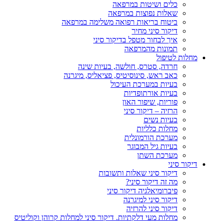
כלים ושיטות במרפאה
שאלות נפוצות במרפאה
ביטוח בריאות רפואה משלימה במרפאה
דיקור סיני מחיר
איך לבחור מטפל בדיקור סיני
תמונות מהמרפאה
מחלות לטיפול
חרדה, סטרס, חולשה, בעיות שינה
כאב ראש, סינוסיטיס, פציאליס, מיגרנה
בעיות במערכת העיכול
בעיות אורתופדיות
פוריות, שיפור האון
הרזיה – דיקור סיני
בעיות נשים
מחלות כלליות
מערכת הורמונלית
בעיות גיל המבוגר
מערכת השתן
דיקור סיני
דיקור סיני שאלות ותשובות
מה זה דיקור סיני?
פיברומיאלגיה דיקור סיני
דיקור סיני למיגרנה
דיקור סיני להרזיה
מחלות מעי דלקתיות. דיקור סיני למחלות קרוהן וקוליטיס