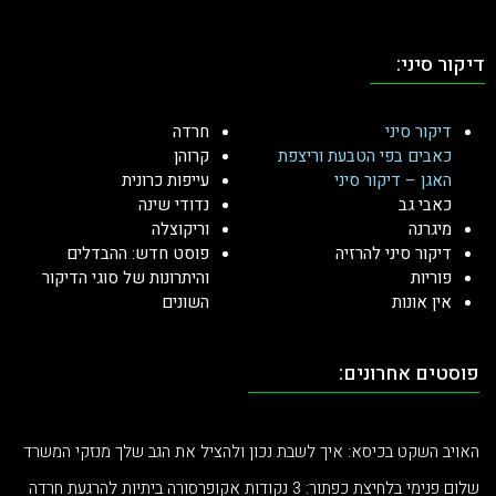
דיקור סיני:
דיקור סיני
חרדה
כאבים בפי הטבעת וריצפת
קרוהן
האגן – דיקור סיני
עייפות כרונית
כאבי גב
נדודי שינה
מיגרנה
וריקוצלה
דיקור סיני להרזיה
פוסט חדש: ההבדלים
פוריות
והיתרונות של סוגי הדיקור
אין אונות
השונים
פוסטים אחרונים:
האויב השקט בכיסא: איך לשבת נכון ולהציל את הגב שלך מנזקי המשרד
שלום פנימי בלחיצת כפתור: 3 נקודות אקופרסורה ביתיות להרגעת חרדה