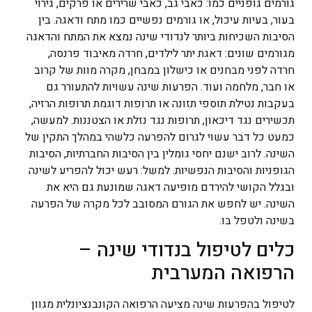
גורמים גופניים כמו: כאבי גב, כאבי שרירים או פרקים, גירוי
בעור, בעיות עיכול, או גורמים נפשיים כמו מתח ודאגה. בין
הסיבות השכיחות ביותר לנדודי שינה נמצא את המתח והדאגה
מגורמים שונים: דאגת יתר לילדים, חרדה מאיבוד פרנסה,
חרדה לפני מבחנים או כישלון במבחן, מקרה מוות של קרוב
או חבר, מלחמה ועוד. הפרעות שינה עשויות להתעורר גם
בעקבות נטילת תוספי תזונה או תרופות דוגמת תרופות הרזיה,
תכשירים נגד דיכאון, תרופות נגד נזלת או הצטננות. למעשה,
כמעט כל דבר עשוי לגרום להפרעה כלשהי במהלך התקין של
השינה. לרוב ישנם יחסי גומלין בין הסיבות החברתיות, הסיבות
הגופניות והסיבות הנפשיות. למשל: רעש יכול להפריע לשינה
ובגלל הקושי להירדם מופיעה דאגה שמונעת גם היא את
השינה. יש לחפש את הגורם המסובב לכל מקרה של הפרעה
בשינה ולטפל בו.
כלים לטיפול בנדודי שינה –
הרפואה המערבית
לטיפול בהפרעות שינה מציעה הרפואה הקונבנציונלית מגוון