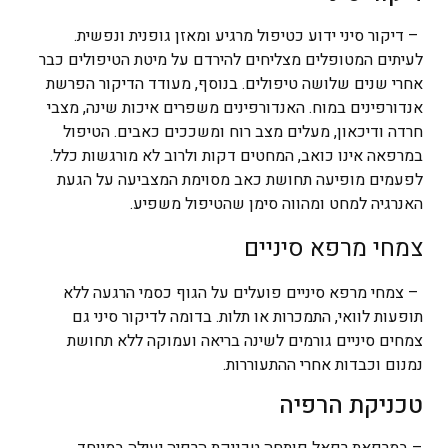
– דיקור סיני ידוע כטיפול מרגיע ומאזן גופנית ונפשית.
לעיתים המטופלים מצליחים להירדם על מיטת הטיפולים כבר
אחרי שנים שלושה טיפולים. בנוסף, מעודד הדיקור הפרשת
אנדורפינים במוח. האנדורפינים משפרים איכות שינה, מצבי
חרדה ודיכאון, מעלים מצב רוח ומשככים כאבים. הטיפול
במרפאה אינו כואב, המחטים דקות ולרוב לא מורגשות כלל.
לפעמים מופיעה תחושת כאב מסוימת המצביעה על הגעת
האנרגיה למחט ומהווה סימן שהטיפול משפיע.
צמחי מרפא סיניים
– צמחי מרפא סיניים פועלים על הגוף כסמי הרגעה ללא
תופעות לוואי, התמכרות או תלות. בדומה לדיקור סיני גם
צמחים סיניים גורמים לשינה בריאה ועמוקה ללא תחושת
נמנום וכבדות אחרי ההתעוררות.
טכניקת הרפיה
– במרפאת רפאל פותחה טכניקת הרפיה יעילה במיוחד